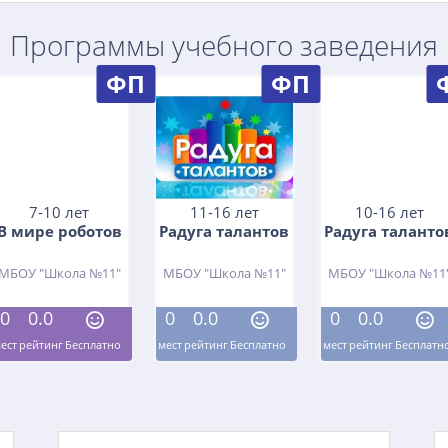
Программы учебного заведения
ФП
ФП
7-10 лет
11-16 лет
10-16 лет
В мире роботов
Радуга талантов
Радуга таланто
МБОУ "Школа №11"
МБОУ "Школа №11"
МБОУ "Школа №11
0
0.0
0
0.0
0
0.0
ест
рейтинг
Бесплатно
мест
рейтинг
Бесплатно
мест
рейтинг
Бесплатн