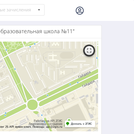
ые зачисления
бразовательная школа №11"
Работает на API 2ГИС
Лицензионное соглашение
Доехать с 2ГИС
ter JS API нужен ключ. Помощь: api@2gis.ru