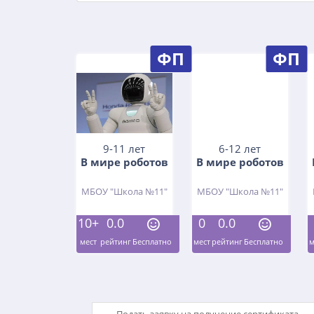
ФП
ФП
9-11 лет
6-12 лет
В мире роботов
В мире роботов
МБОУ "Школа №11"
МБОУ "Школа №11"
10+
0.0
0
0.0
мест
рейтинг
Бесплатно
мест
рейтинг
Бесплатно
м
Подать заявку на получение сертификата