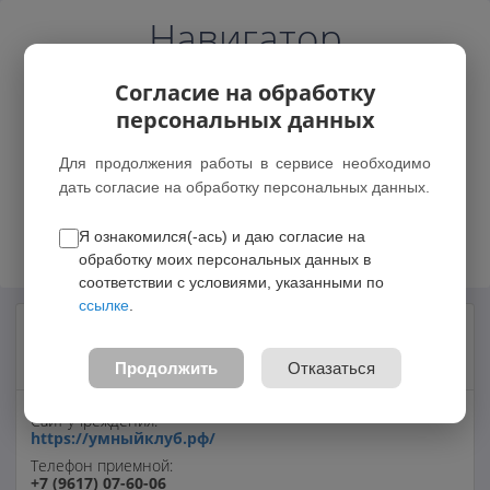
Навигатор
Согласие на обработку
персональных данных
Для продолжения работы в сервисе необходимо
дать согласие на обработку персональных данных.
Возможные зачисления
Я ознакомился(-ась) и даю согласие на
обработку моих персональных данных в
соответствии с условиями, указанными по
ссылке
.
Индивидуальный предприниматель
Пермяков Дмитрий Евгеньевич
Продолжить
Отказаться
Сайт учреждения:
https://умныйклуб.рф/
Телефон приемной:
+7 (9617) 07-60-06