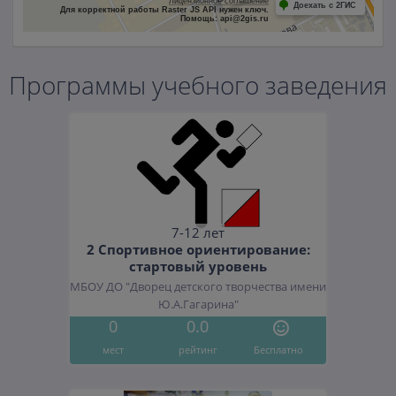
Лицензионное соглашение
Доехать с 2ГИС
Для корректной работы Raster JS API нужен ключ.
Помощь: api@2gis.ru
Программы учебного заведения
7-12 лет
2 Спортивное ориентирование:
стартовый уровень
МБОУ ДО "Дворец детского творчества имени
Ю.А.Гагарина"
0
0.0
мест
рейтинг
Бесплатно