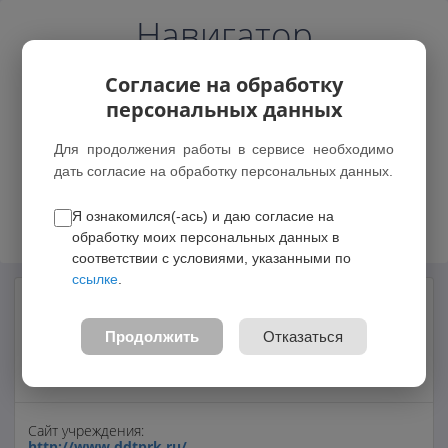
Навигатор
Согласие на обработку
персональных данных
Для продолжения работы в сервисе необходимо
дать согласие на обработку персональных данных.
Возможные зачисления
Я ознакомился(-ась) и даю согласие на
обработку моих персональных данных в
соответствии с условиями, указанными по
ссылке
.
Муниципальное бюджетное
образовательное учреждение
Продолжить
Отказаться
дополнительного образования «Дворец
детского творчества имени Ю.А.Гагарина»
Сайт учреждения:
http://www.ddtprk.ru/