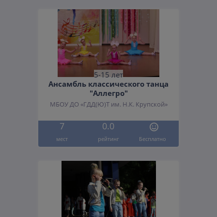
5-15 лет
Ансамбль классического танца
"Аллегро"
МБОУ ДО «ГДД(Ю)Т им. Н.К. Крупской»
7
0.0
мест
рейтинг
Бесплатно