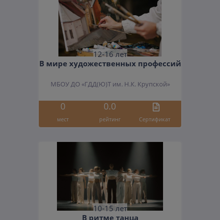
12-16 лет
В мире художественных профессий
МБОУ ДО «ГДД(Ю)Т им. Н.К. Крупской»
0
0.0
мест
рейтинг
Cертификат
10-15 лет
В ритме танца