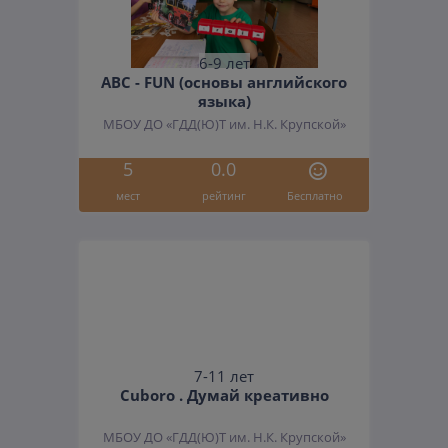
6-9 лет
ABC - FUN (основы английского
языка)
МБОУ ДО «ГДД(Ю)Т им. Н.К. Крупской»
5
0.0
мест
рейтинг
Бесплатно
7-11 лет
Cuboro . Думай креативно
МБОУ ДО «ГДД(Ю)Т им. Н.К. Крупской»