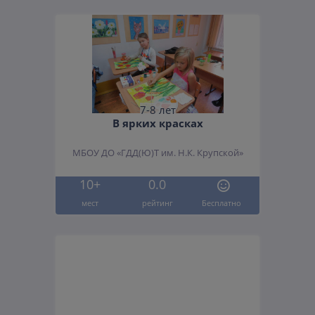
7-8 лет
В ярких красках
МБОУ ДО «ГДД(Ю)Т им. Н.К. Крупской»
10+
0.0
мест
рейтинг
Бесплатно