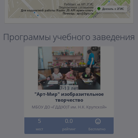
Работает на API 2ГИС
Лицензионное соглашение
Доехать с 2ГИС
Для корректной работы Raster JS API нужен ключ.
Помощь: api@2gis.ru
Программы учебного заведения
7-13 лет
"Арт-Мир" изобразительное
творчество
МБОУ ДО «ГДД(Ю)Т им. Н.К. Крупской»
5
0.0
мест
рейтинг
Бесплатно