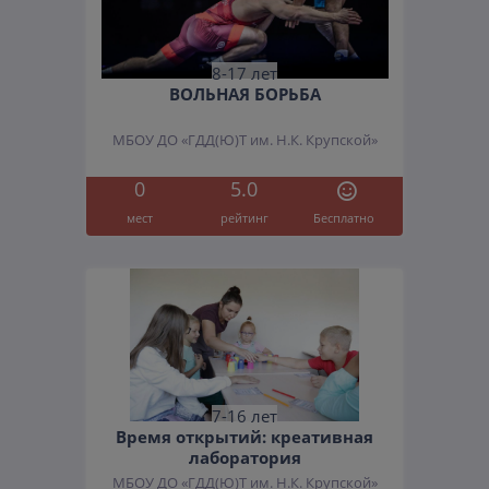
8-17 лет
ВОЛЬНАЯ БОРЬБА
МБОУ ДО «ГДД(Ю)Т им. Н.К. Крупской»
0
5.0
мест
рейтинг
Бесплатно
7-16 лет
Время открытий: креативная
лаборатория
МБОУ ДО «ГДД(Ю)Т им. Н.К. Крупской»