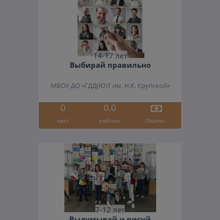
14-17 лет
Выбирай правильно
МБОУ ДО «ГДД(Ю)Т им. Н.К. Крупской»
0
0.0
мест
рейтинг
Платно
7-12 лет
Выдумывай и рисуй