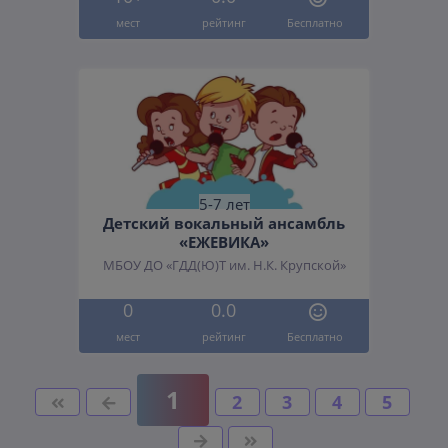
мест
рейтинг
Бесплатно
5-7 лет
Детский вокальный ансамбль
«ЕЖЕВИКА»
МБОУ ДО «ГДД(Ю)Т им. Н.К. Крупской»
0
0.0
мест
рейтинг
Бесплатно
1
2
3
4
5