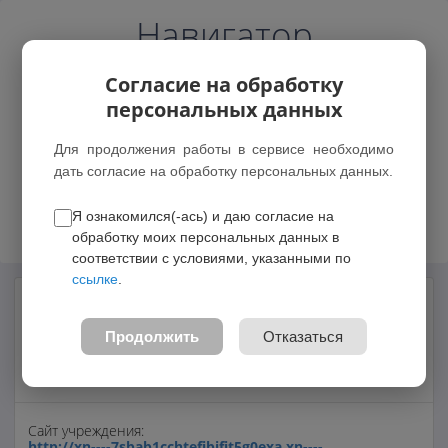
Навигатор
Согласие на обработку
персональных данных
Для продолжения работы в сервисе необходимо
дать согласие на обработку персональных данных.
Возможные зачисления
Я ознакомился(-ась) и даю согласие на
обработку моих персональных данных в
соответствии с условиями, указанными по
ссылке
.
Муниципальное бюджетное
общеобразовательное учреждение
Продолжить
Отказаться
"Староурюпская основная
общеобразовательная школа"
Сайт учреждения:
http://xn----7sbab1cchtefjbjfjt5g0exa.xn----