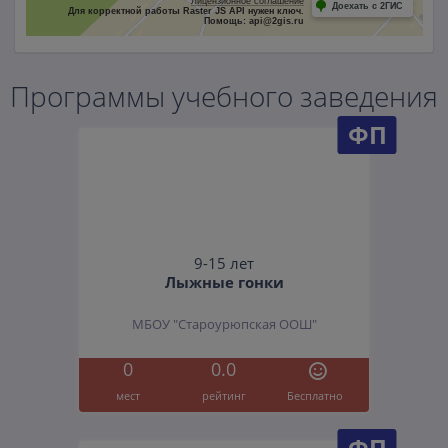
Лицензионное соглашение
Доехать с 2ГИС
Для корректной работы Raster JS API нужен ключ.
Помощь: api@2gis.ru
Программы учебного заведения
ФП
9-15 лет
Лыжные гонки
МБОУ "Староурюпская ООШ"
0
0.0
мест
рейтинг
Бесплатно
ФП