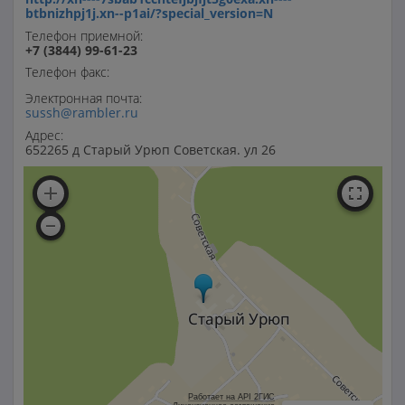
btbnizhpj1j.xn--p1ai/?special_version=N
Телефон приемной:
+7 (3844) 99-61-23
Телефон факс:
Электронная почта:
sussh@rambler.ru
Адрес:
652265 д Старый Урюп Советская. ул 26
Работает на API 2ГИС