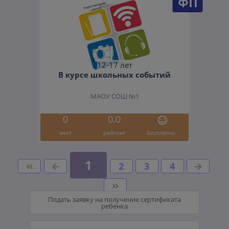
ФП
12-17 лет
В курсе школьных событий
МАОУ СОШ №1
0
0.0
мест
рейтинг
Бесплатно
1
2
3
4
Подать заявку на получение сертификата
ребенка