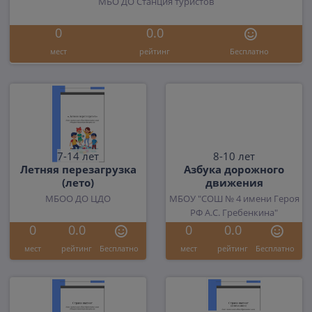
МБО ДО Станция туристов
0
0.0
мест
рейтинг
Бесплатно
7-14 лет
8-10 лет
Летняя перезагрузка
Азбука дорожного
(лето)
движения
МБОО ДО ЦДО
МБОУ "СОШ № 4 имени Героя
РФ А.С. Гребенкина"
0
0.0
0
0.0
мест
рейтинг
Бесплатно
мест
рейтинг
Бесплатно