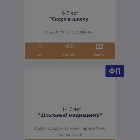
6-7 лет
"Скоро в школу"
МБДОУ № 11 "Одуванчик"
0
0.0
мест
рейтинг
Платно
ФП
11-17 лет
"Школьный медиацентр"
МБОУ "СОШ № 4 имени Героя РФ А.С.
Гребенкина"