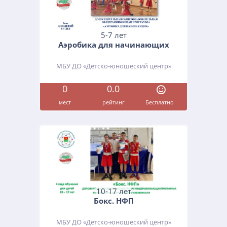
5-7 лет
Аэробика для начинающих
МБУ ДО «Детско-юношеский центр»
0
0.0
мест
рейтинг
Бесплатно
10-17 лет
Бокс. НФП
МБУ ДО «Детско-юношеский центр»