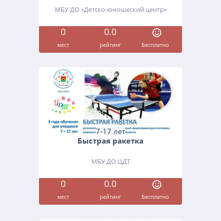
МБУ ДО «Детско-юношеский центр»
0
0.0
мест
рейтинг
Бесплатно
7-17 лет
Быстрая ракетка
МБУ ДО ЦДТ
0
0.0
мест
рейтинг
Бесплатно