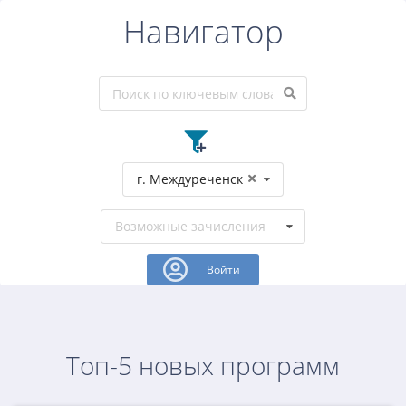
Навигатор
г. Междуреченск
Возможные зачисления
Войти
Топ-5 новых программ