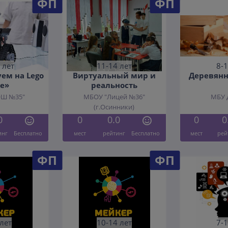
ФП
ФП
 лет
11-14 лет
8-1
ем на Lego
Виртуальный мир и
Деревянн
ke»
реальность
ОШ №35"
МБОУ "Лицей №36"
МБУ 
(г.Осинники)
0
0
0.0
0
0
инг
Бесплатно
мест
рейтинг
Бесплатно
мест
рей
ФП
ФП
 лет
10-14 лет
7-1