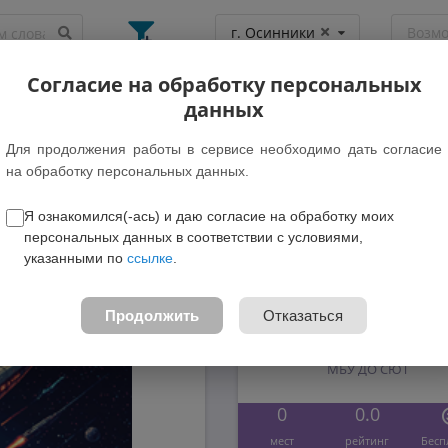
г. Осинники
Возм
Согласие на обработку персональных
данных
Топ-5 новых программ
Для продолжения работы в сервисе необходимо дать согласие
на обработку персональных данных.
Я ознакомился(-ась) и даю согласие на обработку моих
персональных данных в соответствии с условиями,
указанными по
ссылке
.
10-13 лет
Продолжить
Отказаться
Умелые руки
МБУ ДО СЮТ
0
0.0
мест
рейтинг
Бесп