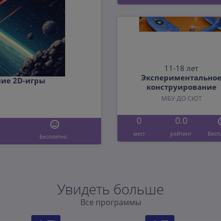
11-18 лет
Экспериментально
ие 2D-игры
конструирование
МБУ ДО СЮТ
0
0.0
мест
рейтинг
Бесп
Бесплатно
Увидеть больше
Все программы