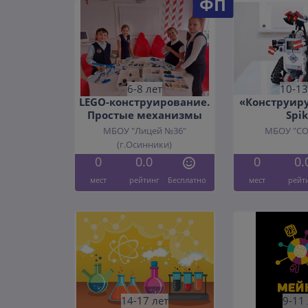
ФП
6-8 лет
10-13
LEGO-конструирование.
«Конструиру
Простые механизмы
Spi
МБОУ "Лицей №36"
МБОУ "С
(г.Осинники)
0
0.0
0
0.
мест
рейтинг
Бесплатно
мест
рейт
14-17 лет
9-11