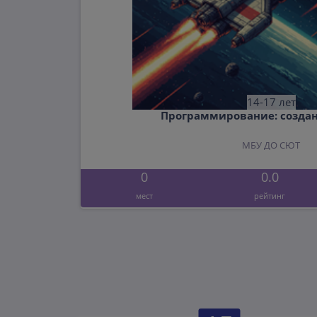
14-17 лет
Программирование: создан
МБУ ДО СЮТ
0
0.0
мест
рейтинг