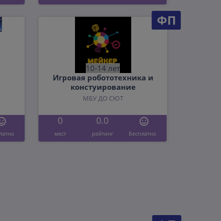
ФП
10-14 лет
е
Игровая робототехника и
констуирование
МБУ ДО СЮТ
0
0.0
латно
мест
рейтинг
Бесплатно