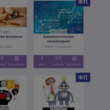
ФП
1 лет
16-17 лет
ая мозаика
Занимательная
инженерия
ДО СЮТ
МБОУ "СОШ №35"
.0
0
0.0
тинг
Cертификат
мест
рейтинг
Бесплатно
ФП
0 лет
13-17 лет