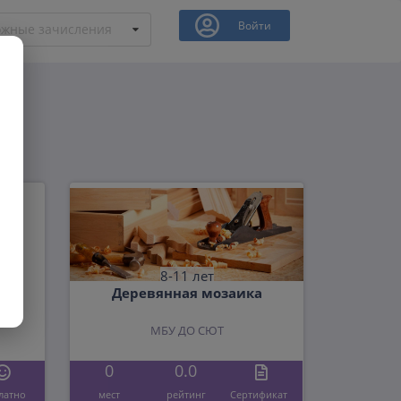
Войти
ожные зачисления
8-11 лет
Деревянная мозаика
МБУ ДО СЮТ
0
0.0
латно
мест
рейтинг
Cертификат