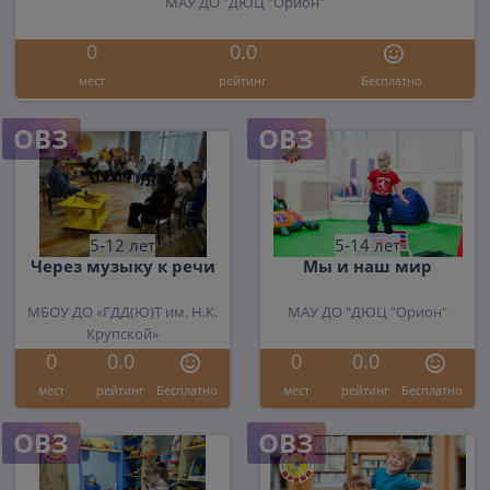
МАУ ДО "ДЮЦ "Орион"
0
0.0
мест
рейтинг
Бесплатно
ОВЗ
ОВЗ
5-12 лет
5-14 лет
Через музыку к речи
Мы и наш мир
МБОУ ДО «ГДД(Ю)Т им. Н.К.
МАУ ДО "ДЮЦ "Орион"
Крупской»
0
0.0
0
0.0
мест
рейтинг
Бесплатно
мест
рейтинг
Бесплатно
ОВЗ
ОВЗ