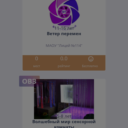
11-16 лет
Ветер перемен
МАОУ "Лицей №114"
0
0.0
мест
рейтинг
Бесплатно
ОВЗ
5-8 лет
Волшебный мир сенсорной
комнаты