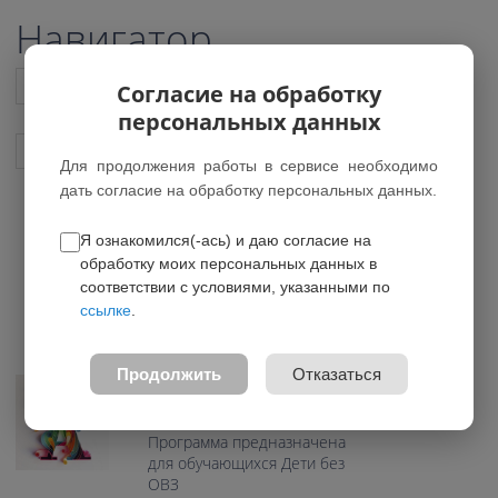
Навигатор
Список всех программ
Согласие на обработку
персональных данных
Показать подобные программы
Для продолжения работы в сервисе необходимо
дать согласие на обработку персональных данных.
Я ознакомился(-ась) и даю согласие на
Азбука дизайна MIX
обработку моих персональных данных в
*Нет действующих групп
соответствии с условиями, указанными по
ссылке
.
0.0
Возраст: 7-10 лет
Продолжить
Отказаться
Направление:
Художественное
Программа предназначена
для обучающихся Дети без
ОВЗ