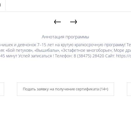
Я
←
→
Аннотация программы
шек и девчонок 7–15 лет на крутую краткосрочную программу! Теб
: «Бой петухов», «Вышибалы», «Эстафетное многоборье»; Море драй
45 минут Успей записаться ! Телефон: 8 (38475) 28420 Сайт: https://
Подать заявку на получение сертификата (14+)