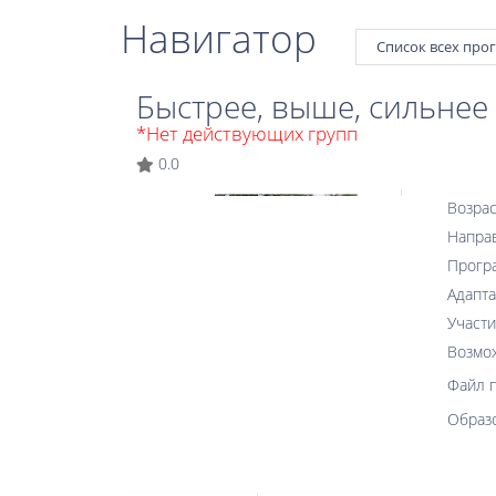
Навигатор
Список всех про
Быстрее, выше, сильнее
*Нет действующих групп
0.0
Возрас
Напра
Прогр
Адапта
Участи
Возмо
Файл 
Образ