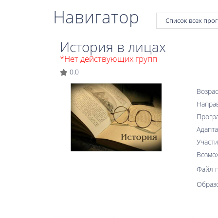
Навигатор
Список всех про
История в лицах
*Нет действующих групп
0.0
Возрас
Напра
Прогр
Адапта
Участи
Возмо
Файл 
Образ