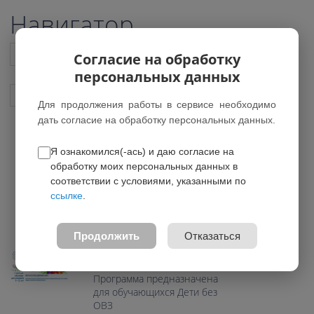
Навигатор
Список всех программ
Согласие на обработку
персональных данных
Показать подобные программы
Для продолжения работы в сервисе необходимо
дать согласие на обработку персональных данных.
Я ознакомился(-ась) и даю согласие на
Искусство движения
обработку моих персональных данных в
*Нет действующих групп
соответствии с условиями, указанными по
ссылке
.
0.0
Возраст: 7-11 лет
Продолжить
Отказаться
Направление:
Художественное
Программа предназначена
для обучающихся Дети без
ОВЗ