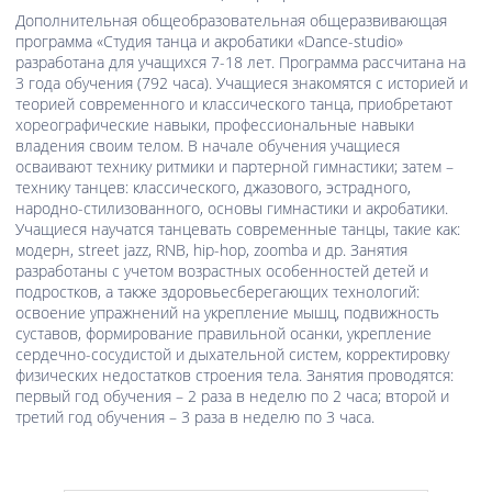
Дополнительная общеобразовательная общеразвивающая
программа «Студия танца и акробатики «Dance-studio»
разработана для учащихся 7-18 лет. Программа рассчитана на
3 года обучения (792 часа). Учащиеся знакомятся с историей и
теорией современного и классического танца, приобретают
хореографические навыки, профессиональные навыки
владения своим телом. В начале обучения учащиеся
осваивают технику ритмики и партерной гимнастики; затем –
технику танцев: классического, джазового, эстрадного,
народно-стилизованного, основы гимнастики и акробатики.
Учащиеся научатся танцевать современные танцы, такие как:
модерн, street jazz, RNB, hip-hop, zoomba и др. Занятия
разработаны с учетом возрастных особенностей детей и
подростков, а также здоровьесберегающих технологий:
освоение упражнений на укрепление мышц, подвижность
суставов, формирование правильной осанки, укрепление
сердечно-сосудистой и дыхательной систем, корректировку
физических недостатков строения тела. Занятия проводятся:
первый год обучения – 2 раза в неделю по 2 часа; второй и
третий год обучения – 3 раза в неделю по 3 часа.