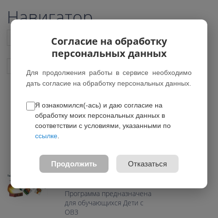
Навигатор
Список всех программ
Согласие на обработку
персональных данных
Показать подобные программы
Для продолжения работы в сервисе необходимо
дать согласие на обработку персональных данных.
Я ознакомился(-ась) и даю согласие на
Тайны старого сундука
обработку моих персональных данных в
*Нет действующих групп
соответствии с условиями, указанными по
ссылке
.
0.0
Возраст: 7-12 лет
Продолжить
Отказаться
Направление: Социально-
гуманитарное
Программа предназначена
для обучающихся Дети с
ОВЗ