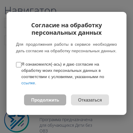
Навигатор
Список всех программ
Согласие на обработку
персональных данных
Показать подобные программы
Для продолжения работы в сервисе необходимо
дать согласие на обработку персональных данных.
Я ознакомился(-ась) и даю согласие на
Анализ данных и
обработку моих персональных данных в
искусственный интеллект
соответствии с условиями, указанными по
ссылке
.
*Программа была удалена
0.0
Продолжить
Отказаться
Возраст: 15-17 лет
Направление: Техническое
Программа предназначена
для обучающихся Дети без
ОВЗ