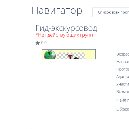
Навигатор
Список всех про
Гид-экскурсовод
*Нет действующих групп
0.0
Возрас
Напра
Прогр
Адапта
Участи
Возмо
Файл 
Образ