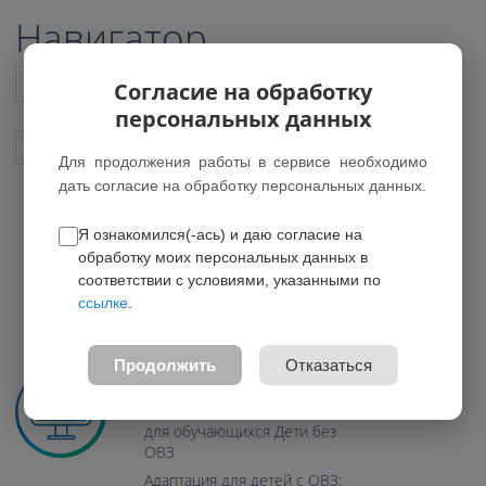
Навигатор
Список всех программ
Согласие на обработку
персональных данных
Показать подобные программы
Для продолжения работы в сервисе необходимо
дать согласие на обработку персональных данных.
Я ознакомился(-ась) и даю согласие на
Цифровая металлургия
обработку моих персональных данных в
*Программа была удалена
соответствии с условиями, указанными по
ссылке
.
0.0
Возраст: 14-17 лет
Продолжить
Отказаться
Направление: Техническое
Программа предназначена
для обучающихся Дети без
ОВЗ
Адаптация для детей с ОВЗ: