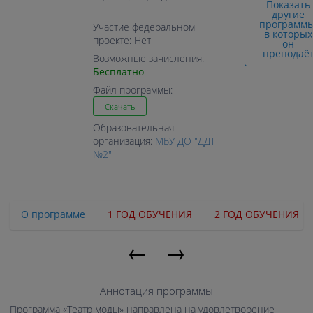
Показать
-
другие
программы
Участие федеральном
в которых
проекте: Нет
он
преподаё
Возможные зачисления:
Бесплатно
Файл программы:
Скачать
Образовательная
организация:
МБУ ДО "ДДТ
№2"
О программе
1 ГОД ОБУЧЕНИЯ
2 ГОД ОБУЧЕНИЯ
←
→
Аннотация программы
Программа «Театр моды» направлена на удовлетворение