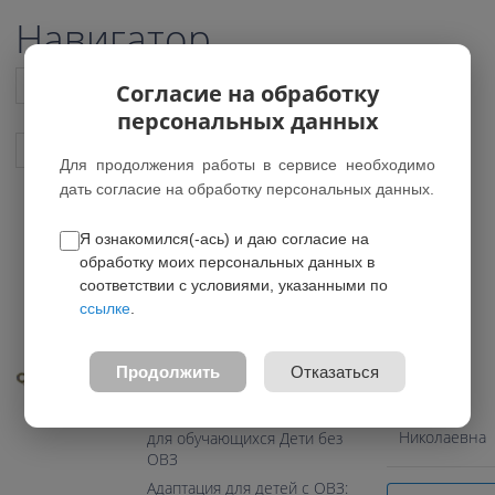
Навигатор
Список всех программ
Согласие на обработку
персональных данных
Показать подобные программы
Для продолжения работы в сервисе необходимо
дать согласие на обработку персональных данных.
Я ознакомился(-ась) и даю согласие на
"Театр моды"
обработку моих персональных данных в
соответствии с условиями, указанными по
0.0
ссылке
.
Педагог
Возраст: 10-16 лет
Направление:
Продолжить
Отказаться
Художественное
Брюхова
Надежда
Программа предназначена
Николаевна
для обучающихся Дети без
ОВЗ
Адаптация для детей с ОВЗ: