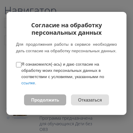
Навигатор
Список всех программ
Согласие на обработку
персональных данных
Показать подобные программы
Для продолжения работы в сервисе необходимо
дать согласие на обработку персональных данных.
Я ознакомился(-ась) и даю согласие на
Тепло гончарного круга
обработку моих персональных данных в
*Программа была удалена
соответствии с условиями, указанными по
ссылке
.
0.0
Возраст: 7-16 лет
Продолжить
Отказаться
Направление:
Художественное
Программа предназначена
для обучающихся Дети без
ОВЗ