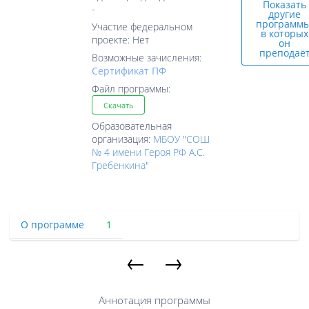
Показать
-
другие
программы
Участие федеральном
в которых
проекте: Нет
он
преподаё
Возможные зачисления:
Cертификат ПФ
Файл программы:
Скачать
Образовательная
организация:
МБОУ "СОШ
№ 4 имени Героя РФ А.С.
Гребенкина"
О программе
1
←
→
Аннотация программы