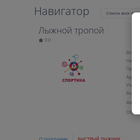
Навигатор
Список всех про
Лыжной тропой
0.0
Возрас
Напра
Прогр
Адапта
Участи
Возмо
Файл 
Образ
О программе
БЫСТРЫЙ ЛЫЖНИК