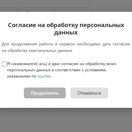
грамм
Показать подобные программы
Согласие на обработку персональных
данных
Для продолжения работы в сервисе необходимо дать согласие
т: 7-10 лет
на обработку персональных данных.
вление: Физкультурно-спортивное
Я ознакомился(-ась) и даю согласие на обработку моих
амма предназначена для обучающихся Дети без ОВЗ
персональных данных в соответствии с условиями,
ция для детей с ОВЗ: -
указанными по
ссылке
.
е федеральном проекте: Новые места в доп.образовании
жные зачисления:
Бесплатно
Продолжить
Отказаться
программы:
Скачать
овательная организация:
МБОУ ДО "ДЮСШ п. Плотниково"