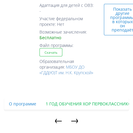
Адаптация для детей с ОВЗ:
Показать
-
другие
программы
Участие федеральном
в которых
проекте: Нет
он
преподаё
Возможные зачисления:
Бесплатно
Файл программы:
Скачать
Образовательная
организация:
МБОУ ДО
«ГДД(Ю)Т им. Н.К. Крупской»
О программе
1 ГОД ОБУЧЕНИЯ ХОР ПЕРВОКЛАССНИКО
←
→