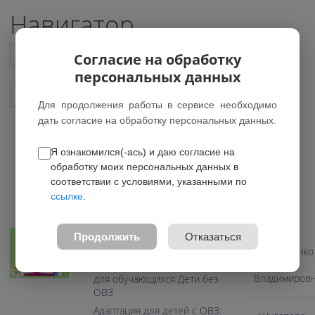
Навигатор
Список всех программ
Согласие на обработку
персональных данных
Показать подобные программы
Для продолжения работы в сервисе необходимо
дать согласие на обработку персональных данных.
Я ознакомился(-ась) и даю согласие на
Школа аниматоров
обработку моих персональных данных в
соответствии с условиями, указанными по
5.00 из 5
ссылке
.
Педагоги
Возраст: 11-16 лет
Направление: Социально-
Продолжить
Отказаться
гуманитарное
Николаенко
Ирина
Программа предназначена
Владимиров
для обучающихся Дети без
ОВЗ
Адаптация для детей с ОВЗ: