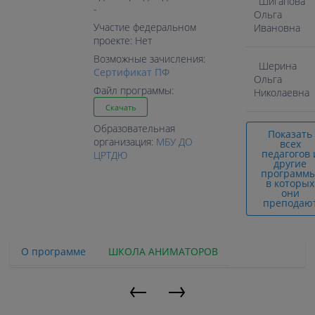
Шигапова
-
Ольга
Участие федеральном
Ивановна
проекте: Нет
Возможные зачисления:
Шерина
Cертификат ПФ
Ольга
Файл программы:
Николаевна
Скачать
Образовательная
Показать
организация:
МБУ ДО
всех
педагогов 
ЦРТДЮ
другие
программы
в которых
они
преподаю
О программе
ШКОЛА АНИМАТОРОВ
←
→