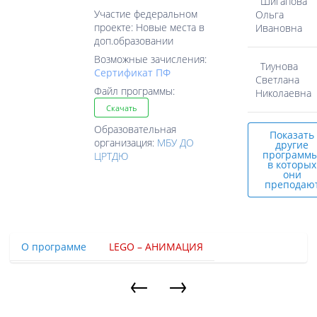
Шигапова
Участие федеральном
Ольга
проекте: Новые места в
Ивановна
доп.образовании
Возможные зачисления:
Тиунова
Cертификат ПФ
Светлана
Файл программы:
Николаевна
Скачать
Образовательная
Показать
организация:
МБУ ДО
другие
программы
ЦРТДЮ
в которых
они
преподаю
О программе
LEGO – АНИМАЦИЯ
←
→