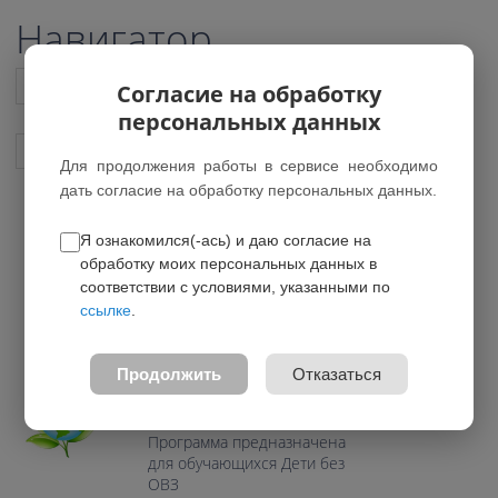
Навигатор
Список всех программ
Согласие на обработку
персональных данных
Показать подобные программы
Для продолжения работы в сервисе необходимо
дать согласие на обработку персональных данных.
Я ознакомился(-ась) и даю согласие на
Экознайка
обработку моих персональных данных в
*Нет действующих групп
соответствии с условиями, указанными по
ссылке
.
0.0
Возраст: 7-11 лет
Продолжить
Отказаться
Направление:
Естественнонаучное
Программа предназначена
для обучающихся Дети без
ОВЗ