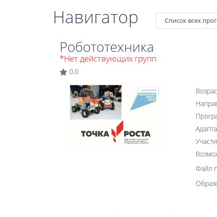
Навигатор
Список всех про
Робототехника
*Нет действующих групп
0.0
Возрас
Напра
Прогр
Адапта
Участи
Возмо
Файл 
Образ