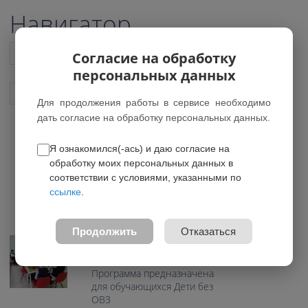
Навигатор
Список всех программ
Согласие на обработку
персональных данных
Показать подобные программы
Для продолжения работы в сервисе необходимо
дать согласие на обработку персональных данных.
Я ознакомился(-ась) и даю согласие на
Белая ладья
обработку моих персональных данных в
*Нет действующих групп
соответствии с условиями, указанными по
ссылке
.
0.0
Возраст: 7-11 лет
Продолжить
Отказаться
Направление:
Физкультурно-спортивное
Программа предназначена
для обучающихся Дети без
ОВЗ