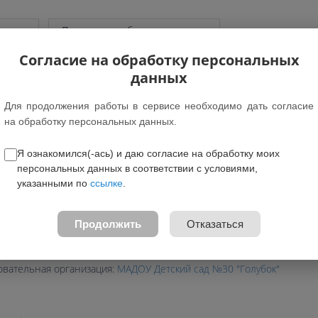
грамм
Показать подобные программы
Согласие на обработку персональных
ры
данных
Для продолжения работы в сервисе необходимо дать согласие
на обработку персональных данных.
т: 5-6 лет
вление: Социально-гуманитарное
Я ознакомился(-ась) и даю согласие на обработку моих
персональных данных в соответствии с условиями,
амма предназначена для обучающихся Дети без ОВЗ
указанными по
ссылке
.
ция для детей с ОВЗ: -
е федеральном проекте: Нет
Продолжить
Отказаться
жные зачисления:
Бесплатно
программы:
Скачать
овательная организация:
МАДОУ Детский сад №30 "Голубок"