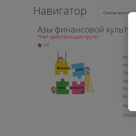
Навигатор
Список всех про
Азы финансовой культу
*Нет действующих групп
0.0
Возрас
Напра
Прогр
Адапта
Участи
Возмо
Файл 
Образ