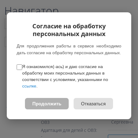
Навигатор
Список всех программ
Согласие на обработку
персональных данных
Показать подобные программы
Для продолжения работы в сервисе необходимо
дать согласие на обработку персональных данных.
Я ознакомился(-ась) и даю согласие на
Lego-конструирование
обработку моих персональных данных в
соответствии с условиями, указанными по
0.0
ссылке
.
Педагог
Возраст: 5-7 лет
Направление: Техническое
Продолжить
Отказаться
Зотова
Программа предназначена
Елена
для обучающихся Дети без
Сергеевна
ОВЗ
Адаптация для детей с ОВЗ:
-