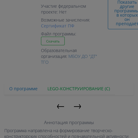
Показать
Участие федеральном
другие
программы
проекте: Нет
в которых
он
Возможные зачисления:
преподаё
Cертификат ПФ
Файл программы:
Скачать
Образовательная
организация:
МБОУ ДО "ДТ"
ТГО
О программе
LEGO-КОНСТРУИРОВАНИЕ (С)
←
→
Аннотация программы
Программа направлена на формирование творческо-
конструкторских способностей и познавательной активности