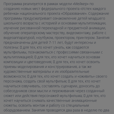
Программа реализуется в рамках модели «Мейкер» по
созданию новых мест федерального проекта «Успех каждого
ребенка» национального проекта «Образование». Содержание
программы предусматривает ознакомление детей младшего
школьного возраста с историей и основами мультипликации,
изучение рисованной перекладной и предметной анимации,
обучение операторскому мастерству, видеомонтажу, работе с
видеоаппаратурой, ноутбуком, проектором, принтером. Занятия
предназначены для детей 7-11 лет, будут интересны и
полезны:  для тех, кто хочет узнать, как создаются
мультфильмы, познакомиться с профессиями связанными с
мультипликацией;  для тех, кто хочет научиться основам
композиции и цветоведения;  для тех, кто хочет освоить
приемы моделирования и конструирования, а так же
художественные материалы и их изобразительные
возможности;  для тех, кто хочет создать и «оживить» своего
персонажа, создать свой мультфильм;  для тех, кто хочет
научиться озвучивать, составлять сценарии, доносить до
собеседников свои мысли и переживания через созданный
сюжет или действия персонажей мультфильма;  для тех, кто
хочет научиться снимать качественные анимационные
сюжеты, освоить монтаж и работу со специальным
оборудованием. Занятия проводятся два раза в неделю по два