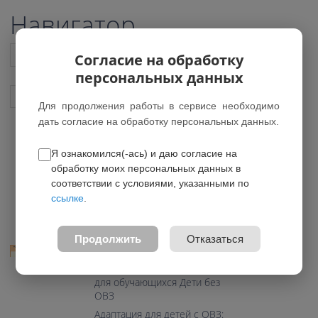
Навигатор
Список всех программ
Согласие на обработку
персональных данных
Показать подобные программы
Для продолжения работы в сервисе необходимо
дать согласие на обработку персональных данных.
Я ознакомился(-ась) и даю согласие на
Я создаю мультфильм
обработку моих персональных данных в
*Нет действующих групп
соответствии с условиями, указанными по
ссылке
.
0.0
Возраст: 7-10 лет
Продолжить
Отказаться
Направление: Техническое
Программа предназначена
для обучающихся Дети без
ОВЗ
Адаптация для детей с ОВЗ: