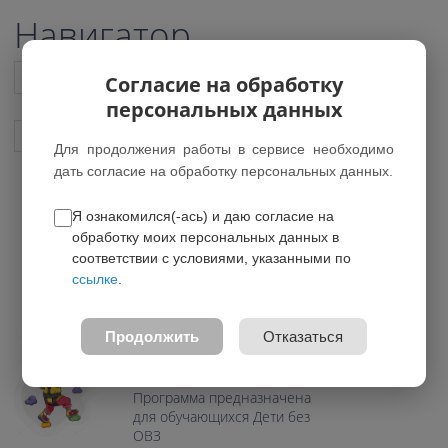
Навигатор
Список всех программ
Согласие на обработку
персональных данных
Показать подобные программы
Для продолжения работы в сервисе необходимо
дать согласие на обработку персональных данных.
Я ознакомился(-ась) и даю согласие на
Основы скалолазания
обработку моих персональных данных в
*Программа была удалена
соответствии с условиями, указанными по
ссылке
.
0.0
Возраст: 7-15 лет
Продолжить
Отказаться
Направление:
Физкультурно-спортивное
Программа предназначена
для обучающихся Дети без
ОВЗ