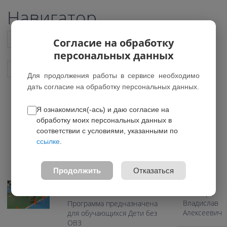
Навигатор
Список всех программ
Согласие на обработку
персональных данных
Показать подобные программы
Для продолжения работы в сервисе необходимо
дать согласие на обработку персональных данных.
Я ознакомился(-ась) и даю согласие на
Общефизическая подготовка
обработку моих персональных данных в
дошкольников
соответствии с условиями, указанными по
ссылке
.
5.00 из 5
Педагоги
Возраст: 5-7 лет
Продолжить
Отказаться
Направление:
Физкультурно-спортивное
Ботнарь
Владислав
Программа предназначена
Алексеевич
для обучающихся Дети без
ОВЗ