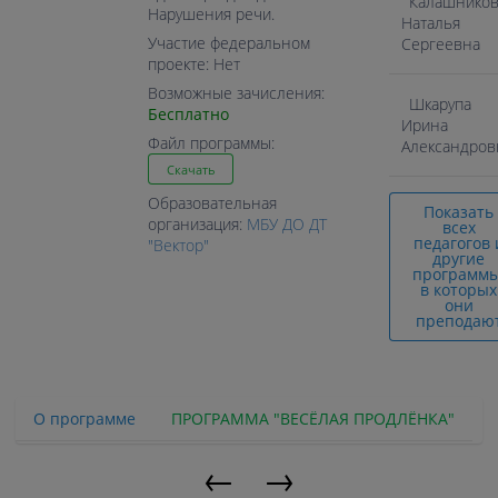
Калашников
Нарушения речи.
Наталья
Участие федеральном
Сергеевна
проекте: Нет
Возможные зачисления:
Шкарупа
Бесплатно
Ирина
Файл программы:
Александров
Скачать
Образовательная
Показать
организация:
МБУ ДО ДТ
всех
педагогов 
"Вектор"
другие
программы
в которых
они
преподаю
О программе
ПРОГРАММА "ВЕСЁЛАЯ ПРОДЛЁНКА"
←
→