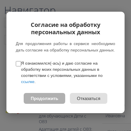
Навигатор
Список всех программ
Согласие на обработку
персональных данных
Показать подобные программы
Для продолжения работы в сервисе необходимо
дать согласие на обработку персональных данных.
Я ознакомился(-ась) и даю согласие на
Весёлая продлёнка
обработку моих персональных данных в
соответствии с условиями, указанными по
0.0
ссылке
.
Педагоги
Возраст: 7-9 лет
Направление: Социально-
Продолжить
Отказаться
гуманитарное
Тарасова
Лариса
Программа предназначена
Ивановна
для обучающихся Дети с
ОВЗ
Адаптация для детей с ОВЗ: