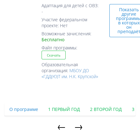
Адаптация для детей с ОВЗ:
Показать
-
другие
программы
Участие федеральном
в которых
проекте: Нет
он
преподаё
Возможные зачисления:
Бесплатно
Файл программы:
Скачать
Образовательная
организация:
МБОУ ДО
«ГДД(Ю)Т им. Н.К. Крупской»
О программе
1 ПЕРВЫЙ ГОД
2 ВТОРОЙ ГОД
3 Т
←
→