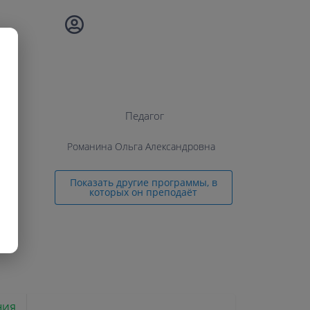
Педагог
Романина Ольга Александровна
Показать другие программы, в
которых он преподаёт
НИЯ