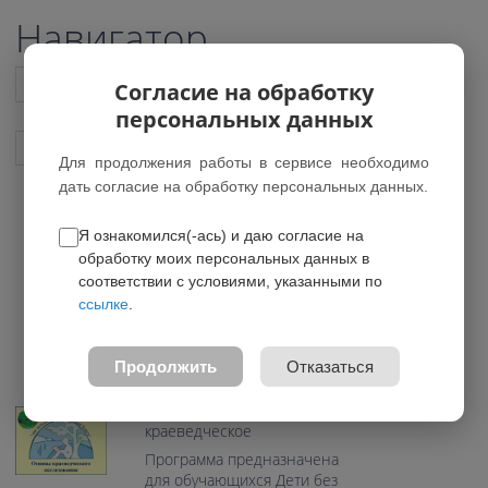
Навигатор
Список всех программ
Согласие на обработку
персональных данных
Показать подобные программы
Для продолжения работы в сервисе необходимо
дать согласие на обработку персональных данных.
Я ознакомился(-ась) и даю согласие на
Основы краеведческого
обработку моих персональных данных в
исследования
соответствии с условиями, указанными по
ссылке
.
*Нет действующих групп
0.0
Продолжить
Отказаться
Возраст: 8-12 лет
Направление: Туристcко-
краеведческое
Программа предназначена
для обучающихся Дети без