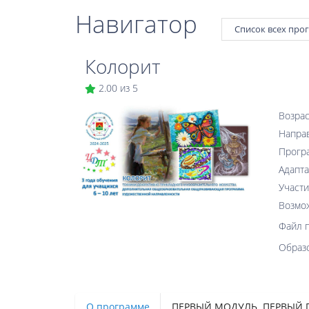
Навигатор
Список всех про
Колорит
2.00 из 5
Возрас
Напра
Прогр
Адапта
Участи
Возмо
Файл 
Образ
О программе
ПЕРВЫЙ МОДУЛЬ. ПЕРВЫЙ 