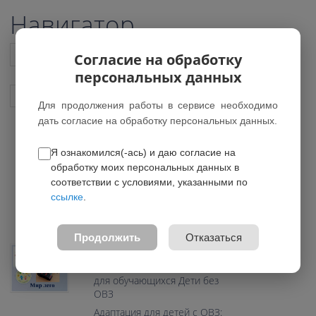
Навигатор
Список всех программ
Согласие на обработку
персональных данных
Показать подобные программы
Для продолжения работы в сервисе необходимо
дать согласие на обработку персональных данных.
Я ознакомился(-ась) и даю согласие на
Мир лего
обработку моих персональных данных в
*Нет действующих групп
соответствии с условиями, указанными по
ссылке
.
0.0
Возраст: 9-11 лет
Продолжить
Отказаться
Направление: Техническое
Программа предназначена
для обучающихся Дети без
ОВЗ
Адаптация для детей с ОВЗ: