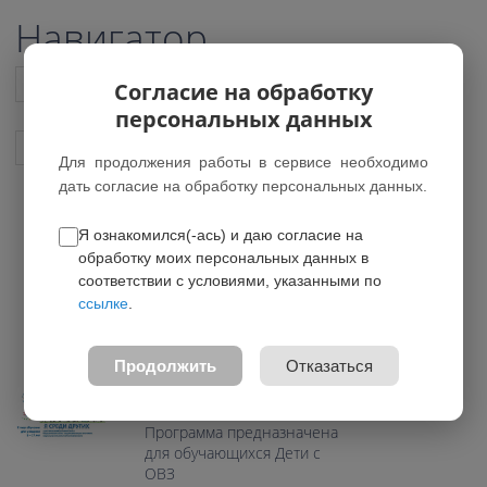
Навигатор
Список всех программ
Согласие на обработку
персональных данных
Показать подобные программы
Для продолжения работы в сервисе необходимо
дать согласие на обработку персональных данных.
Я ознакомился(-ась) и даю согласие на
Я среди других
обработку моих персональных данных в
*Нет действующих групп
соответствии с условиями, указанными по
ссылке
.
5.00 из 5
Возраст: 5-17 лет
Продолжить
Отказаться
Направление: Социально-
гуманитарное
Программа предназначена
для обучающихся Дети с
ОВЗ