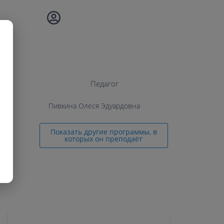
Педагог
Пивкина Олеся Эдуардовна
Показать другие программы, в
которых он преподаёт