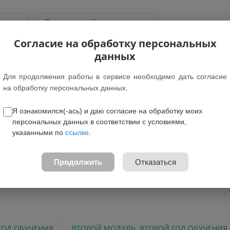
грамм
Показать подобные программы
Согласие на обработку персональных
данных
Для продолжения работы в сервисе необходимо дать согласие
т: 5-7 лет
на обработку персональных данных.
вление: Социально-гуманитарное
Я ознакомился(-ась) и даю согласие на обработку моих
амма предназначена для обучающихся Дети без ОВЗ
персональных данных в соответствии с условиями,
ция для детей с ОВЗ: -
указанными по
ссылке
.
е федеральном проекте: Нет
жные зачисления:
Бесплатно
Продолжить
Отказаться
программы:
Скачать
овательная организация:
МБУ ДО ЦДТ
ГОД ОБУЧЕНИЯ.
ВТОРОЙ МОДУЛЬ. ВТОРОЙ ГОД ОБУЧЕНИЯ.