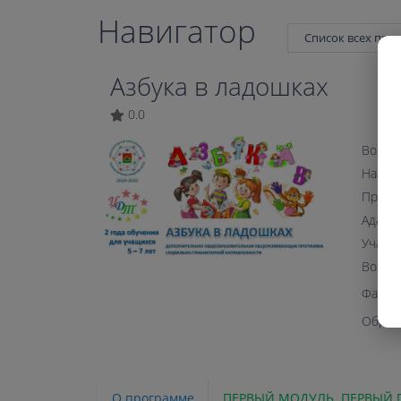
Навигатор
Список всех про
Азбука в ладошках
0.0
Возрас
Напра
Прогр
Адапта
Участи
Возмо
Файл 
Образ
О программе
ПЕРВЫЙ МОДУЛЬ. ПЕРВЫЙ 