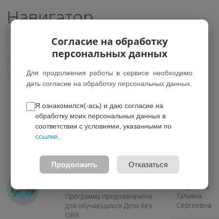
Навигатор
Список всех программ
Согласие на обработку
персональных данных
Показать подобные программы
Для продолжения работы в сервисе необходимо
дать согласие на обработку персональных данных.
Я ознакомился(-ась) и даю согласие на
РИТМИКА И ХОРЕОГРАФИЯ В
обработку моих персональных данных в
ВОКАЛЬНОЙ СТУДИИ
соответствии с условиями, указанными по
ссылке
.
0.0
Педагоги
Возраст: 7-15 лет
Продолжить
Отказаться
Направление:
Художественное
Сауленко
Татьяна
Программа предназначена
Сергеевна
для обучающихся Дети без
ОВЗ