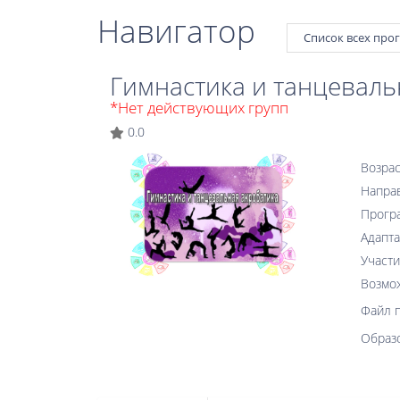
Навигатор
Список всех про
Гимнастика и танцеваль
*Нет действующих групп
0.0
Возрас
Напра
Прогр
Адапта
Участи
Возмо
Файл 
Образ