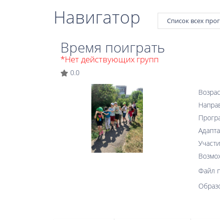
Навигатор
Список всех про
Время поиграть
*Нет действующих групп
0.0
Возрас
Напра
Прогр
Адапта
Участи
Возмо
Файл 
Образ