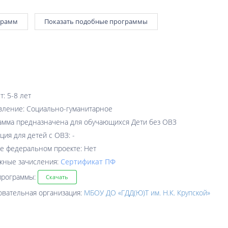
грамм
Показать подобные программы
т: 5-8 лет
вление: Социально-гуманитарное
амма предназначена для обучающихся Дети без ОВЗ
ция для детей с ОВЗ: -
е федеральном проекте: Нет
жные зачисления:
Cертификат ПФ
программы:
Скачать
овательная организация:
МБОУ ДО «ГДД(Ю)Т им. Н.К. Крупской»