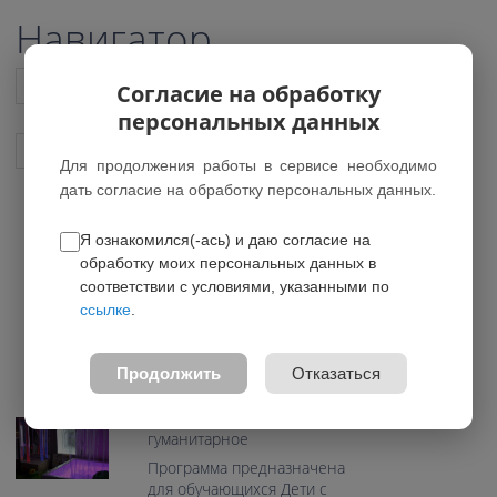
Навигатор
Список всех программ
Согласие на обработку
персональных данных
Показать подобные программы
Для продолжения работы в сервисе необходимо
дать согласие на обработку персональных данных.
Я ознакомился(-ась) и даю согласие на
Волшебный мир сенсорной
обработку моих персональных данных в
комнаты
соответствии с условиями, указанными по
ссылке
.
*Нет действующих групп
0.0
Продолжить
Отказаться
Возраст: 5-8 лет
Направление: Социально-
гуманитарное
Программа предназначена
для обучающихся Дети с