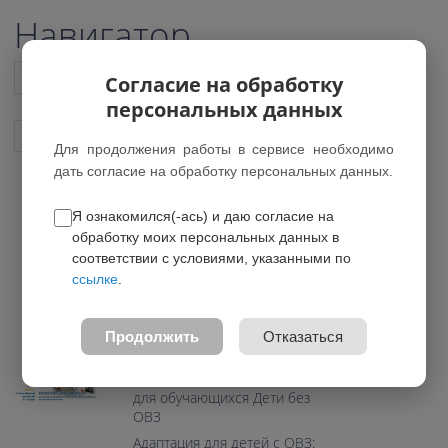
Навигатор
Список всех программ
Согласие на обработку
персональных данных
Показать подобные программы
Для продолжения работы в сервисе необходимо
дать согласие на обработку персональных данных.
Я ознакомился(-ась) и даю согласие на
Инженерные каникулы
обработку моих персональных данных в
*Нет действующих групп
соответствии с условиями, указанными по
ссылке
.
0.0
Возраст: 6-15 лет
Продолжить
Отказаться
Направление: Техническое
Программа предназначена
для обучающихся Дети без
ОВЗ
Адаптация для детей с ОВЗ: