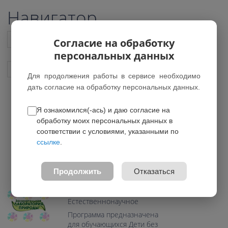
Навигатор
Список всех программ
Согласие на обработку
персональных данных
Показать подобные программы
Для продолжения работы в сервисе необходимо
дать согласие на обработку персональных данных.
Я ознакомился(-ась) и даю согласие на
Занимательная лаборатория
обработку моих персональных данных в
природы
соответствии с условиями, указанными по
ссылке
.
*Нет действующих групп
0.0
Продолжить
Отказаться
Возраст: 7-11 лет
Направление:
Естественнонаучное
Программа предназначена
для обучающихся Дети без