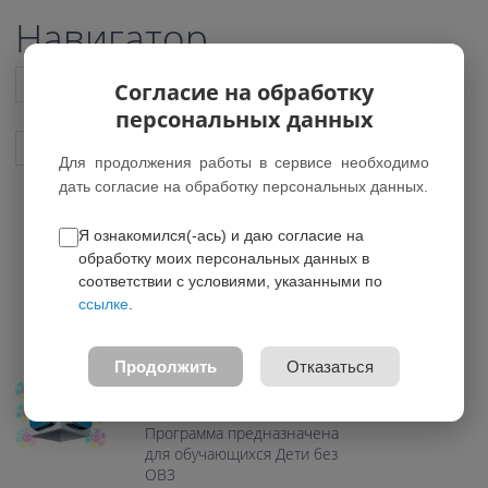
Навигатор
Список всех программ
Согласие на обработку
персональных данных
Показать подобные программы
Для продолжения работы в сервисе необходимо
дать согласие на обработку персональных данных.
Я ознакомился(-ась) и даю согласие на
3D Дизайн
обработку моих персональных данных в
*Нет действующих групп
соответствии с условиями, указанными по
ссылке
.
0.0
Возраст: 11-14 лет
Продолжить
Отказаться
Направление:
Художественное
Программа предназначена
для обучающихся Дети без
ОВЗ