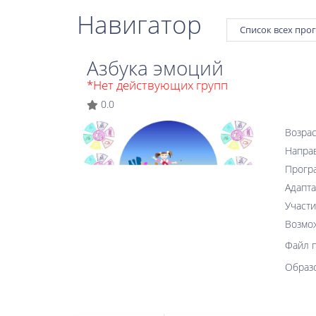
Навигатор
Список всех про
Азбука эмоций
*Нет действующих групп
0.0
Возрас
Напра
Прогр
Адапта
Участи
Возмо
Файл 
Образ