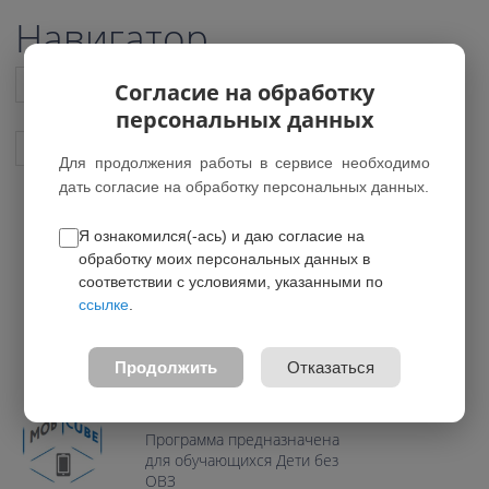
Навигатор
Список всех программ
Согласие на обработку
персональных данных
Показать подобные программы
Для продолжения работы в сервисе необходимо
дать согласие на обработку персональных данных.
Я ознакомился(-ась) и даю согласие на
"Основы мобильной
обработку моих персональных данных в
разработки"
соответствии с условиями, указанными по
ссылке
.
*Нет действующих групп
0.0
Продолжить
Отказаться
Возраст: 12-16 лет
Направление: Техническое
Программа предназначена
для обучающихся Дети без
ОВЗ